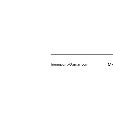
Me
herimpomx@gmail.com