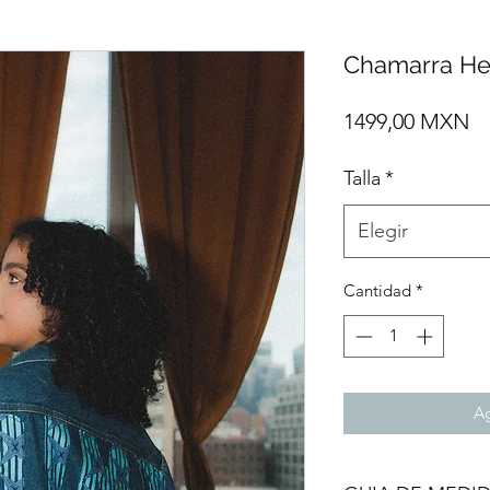
Chamarra H
Pr
1499,00 MXN
Talla
*
Elegir
Cantidad
*
Ag